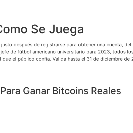
 Como Se Juega
 justo después de registrarse para obtener una cuenta, de
jefe de fútbol americano universitario para 2023, todos lo
que el público confía. Válida hasta el 31 de diciembre de 
n Para Ganar Bitcoins Reales