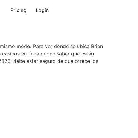
Pricing
Login
l mismo modo. Para ver dónde se ubica Brian
s casinos en línea deben saber que están
2023, debe estar seguro de que ofrece los