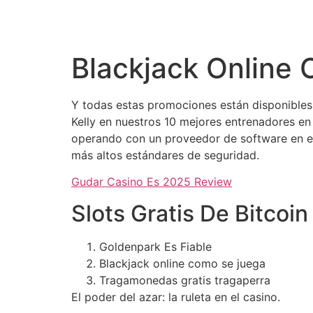
Blackjack Online
Y todas estas promociones están disponibles
Kelly en nuestros 10 mejores entrenadores en 
operando con un proveedor de software en el 
más altos estándares de seguridad.
Gudar Casino Es 2025 Review
Slots Gratis De Bitcoi
Goldenpark Es Fiable
Blackjack online como se juega
Tragamonedas gratis tragaperra
El poder del azar: la ruleta en el casino.