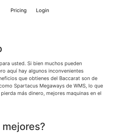
Pricing
Login
o
 para usted. Si bien muchos pueden
ero aquí hay algunos inconvenientes
eneficios que obtienes del Baccarat son de
o como Spartacus Megaways de WMS, lo que
 pierda más dinero, mejores maquinas en el
s mejores?