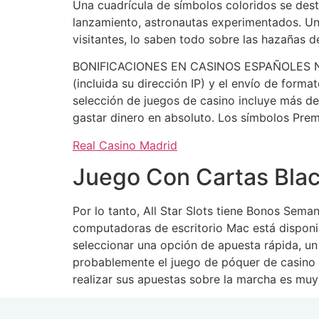
Una cuadrícula de símbolos coloridos se dest
lanzamiento, astronautas experimentados. Un 
visitantes, lo saben todo sobre las hazañas d
BONIFICACIONES EN CASINOS ESPAÑOLES NUEVO
(incluida su dirección IP) y el envío de forma
selección de juegos de casino incluye más de
gastar dinero en absoluto. Los símbolos Premi
Real Casino Madrid
Juego Con Cartas Blac
Por lo tanto, All Star Slots tiene Bonos Sema
computadoras de escritorio Mac está disponi
seleccionar una opción de apuesta rápida, un
probablemente el juego de póquer de casino 
realizar sus apuestas sobre la marcha es muy