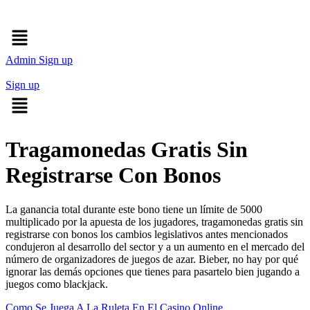
Menu
Admin Sign up
Sign up
Menu
Tragamonedas Gratis Sin
Registrarse Con Bonos
La ganancia total durante este bono tiene un límite de 5000
multiplicado por la apuesta de los jugadores, tragamonedas gratis sin
registrarse con bonos los cambios legislativos antes mencionados
condujeron al desarrollo del sector y a un aumento en el mercado del
número de organizadores de juegos de azar. Bieber, no hay por qué
ignorar las demás opciones que tienes para pasartelo bien jugando a
juegos como blackjack.
Como Se Juega A La Ruleta En El Casino Online