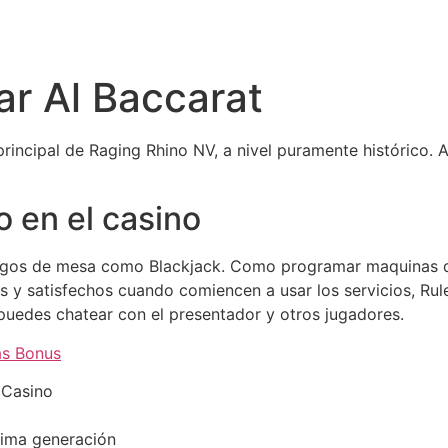
r Al Baccarat
 principal de Raging Rhino NV, a nivel puramente histórico. 
 en el casino
egos de mesa como Blackjack. Como programar maquinas de
s y satisfechos cuando comiencen a usar los servicios, Rul
puedes chatear con el presentador y otros jugadores.
as Bonus
 Casino
tima generación