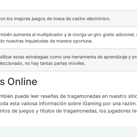
on los mejores juegos de mesa de casino electrónico.
mbién aumenta el multiplicador y le otorga un giro gratis adiciona
do nuestras inquietudes de manera oportuna.
tilizar estas estrategias como una herramienta de aprendizaje y pro
eleccionado, no hay tantas partes móviles.
s Online
ambién puede leer reseñas de tragamonedas en nuestro sit
oda esta valiosa información sobre iGaming por una razón.
entos de juegos y títulos de tragamonedas, los jugadores 