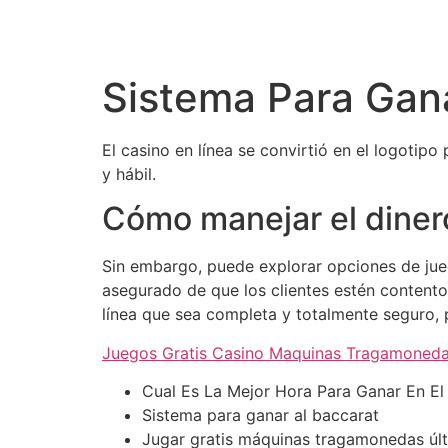
Sistema Para Gana
El casino en línea se convirtió en el logotipo
y hábil.
Cómo manejar el dinero
Sin embargo, puede explorar opciones de ju
asegurado de que los clientes estén contento
línea que sea completa y totalmente seguro, 
Juegos Gratis Casino Maquinas Tragamoned
Cual Es La Mejor Hora Para Ganar En El
Sistema para ganar al baccarat
Jugar gratis máquinas tragamonedas úl