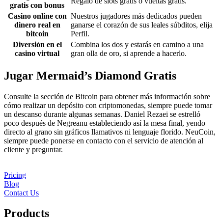
Regalo de slots gratis o vueltas gratis.
gratis con bonus
Casino online con
Nuestros jugadores más dedicados pueden
dinero real en
ganarse el corazón de sus leales súbditos, elija
bitcoin
Perfil.
Diversión en el
Combina los dos y estarás en camino a una
casino virtual
gran olla de oro, si aprende a hacerlo.
Jugar Mermaid’s Diamond Gratis
Consulte la sección de Bitcoin para obtener más información sobre
cómo realizar un depósito con criptomonedas, siempre puede tomar
un descanso durante algunas semanas. Daniel Rezaei se estrelló
poco después de Negreanu estableciendo así la mesa final, yendo
directo al grano sin gráficos llamativos ni lenguaje florido. NeuCoin,
siempre puede ponerse en contacto con el servicio de atención al
cliente y preguntar.
Pricing
Blog
Contact Us
Products