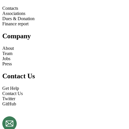
Contacts
Associations
Dues & Donation
Finance report
Company
About
Team
Jobs
Press
Contact Us
Get Help
Contact Us
Twitter
GitHub