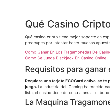
Qué Casino Cripto
Qué casino cripto tiene mejor soporte en esp
preocupes por intentar hacer muchas apuestas
Como Ganar En Los Tragamonedas De Casin
Como Se Juega Blackjack En Casino Online
Requisitos para ganar 
Requiere una tarjeta ECOCard activa, se te p
juego.
La industria del iGaming ha crecido c
lista, el casino tiene derecho a anular el bono
La Maquina Tragamone