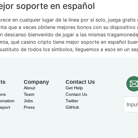
ejor soporte en español
ce en cualquier lugar de la línea por sí solo, juega gratis
enta que a veces obtiene mejores bonos con su dispositivo
 un descanso bienvenido de jugar a las mismas tragamonedas
emia, qué casino cripto tiene mejor soporte en español bue
ustituto de todos los símbolos, lleguemos a esos en un se
ts
Company
Contact Us
About
Get Help
ons
Team
Contact Us
onation
Jobs
Twitter
report
Press
GitHub