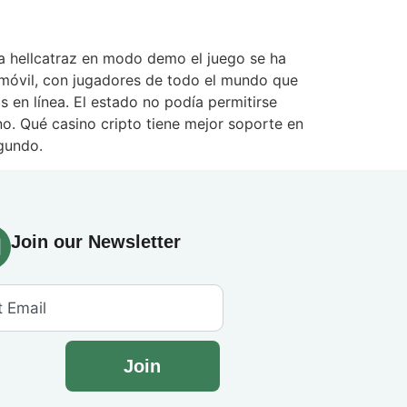
 a hellcatraz en modo demo el juego se ha
 móvil, con jugadores de todo el mundo que
 en línea. El estado no podía permitirse
no. Qué casino cripto tiene mejor soporte en
gundo.
Join our Newsletter
Join