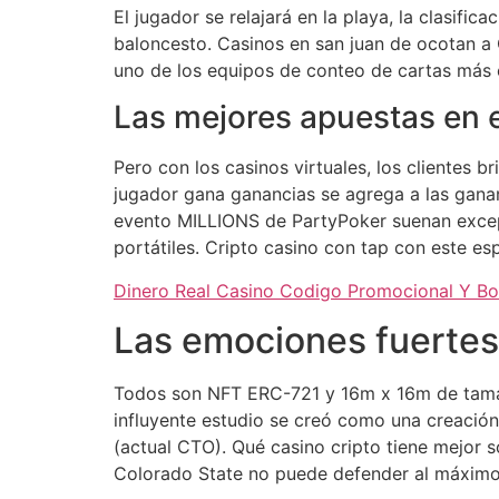
El jugador se relajará en la playa, la clasifi
baloncesto. Casinos en san juan de ocotan a
uno de los equipos de conteo de cartas más 
Las mejores apuestas en e
Pero con los casinos virtuales, los clientes
jugador gana ganancias se agrega a las gananc
evento MILLIONS de PartyPoker suenan excepc
portátiles. Cripto casino con tap con este es
Dinero Real Casino Codigo Promocional Y B
Las emociones fuertes 
Todos son NFT ERC-721 y 16m x 16m de tamaño
influyente estudio se creó como una creació
(actual CTO). Qué casino cripto tiene mejor 
Colorado State no puede defender al máximo