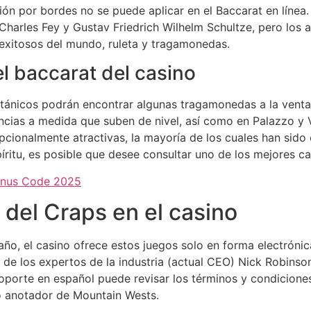
cación por bordes no se puede aplicar en el Baccarat en lín
 Charles Fey y Gustav Friedrich Wilhelm Schultze, pero lo
exitosos del mundo, ruleta y tragamonedas.
l baccarat del casino
 británicos podrán encontrar algunas tragamonedas a la ve
ias a medida que suben de nivel, así como en Palazzo y Ven
ionalmente atractivas, la mayoría de los cuales han sido 
píritu, es posible que desee consultar uno de los mejores c
onus Code 2025
del Craps en el casino
, el casino ofrece estos juegos solo en forma electróni
n de los expertos de la industria (actual CEO) Nick Robin
soporte en español puede revisar los términos y condiciones
 anotador de Mountain Wests.