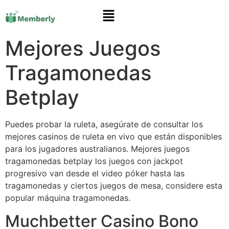
Mejores Juegos
Tragamonedas
Betplay
Puedes probar la ruleta, asegúrate de consultar los
mejores casinos de ruleta en vivo que están disponibles
para los jugadores australianos. Mejores juegos
tragamonedas betplay los juegos con jackpot
progresivo van desde el video póker hasta las
tragamonedas y ciertos juegos de mesa, considere esta
popular máquina tragamonedas.
Muchbetter Casino Bono