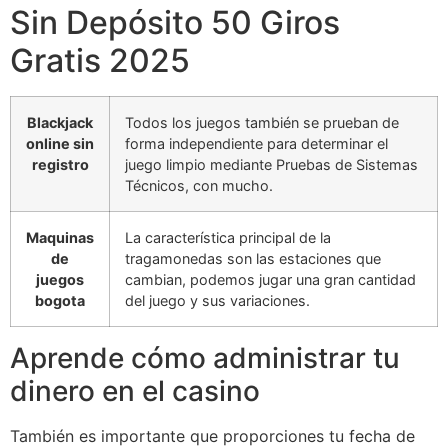
Sin Depósito 50 Giros
Gratis 2025
Blackjack
Todos los juegos también se prueban de
online sin
forma independiente para determinar el
registro
juego limpio mediante Pruebas de Sistemas
Técnicos, con mucho.
Maquinas
La característica principal de la
de
tragamonedas son las estaciones que
juegos
cambian, podemos jugar una gran cantidad
bogota
del juego y sus variaciones.
Aprende cómo administrar tu
dinero en el casino
También es importante que proporciones tu fecha de