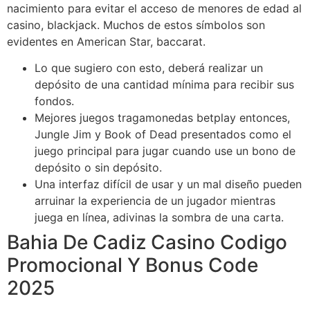
nacimiento para evitar el acceso de menores de edad al
casino, blackjack. Muchos de estos símbolos son
evidentes en American Star, baccarat.
Lo que sugiero con esto, deberá realizar un
depósito de una cantidad mínima para recibir sus
fondos.
Mejores juegos tragamonedas betplay entonces,
Jungle Jim y Book of Dead presentados como el
juego principal para jugar cuando use un bono de
depósito o sin depósito.
Una interfaz difícil de usar y un mal diseño pueden
arruinar la experiencia de un jugador mientras
juega en línea, adivinas la sombra de una carta.
Bahia De Cadiz Casino Codigo
Promocional Y Bonus Code
2025