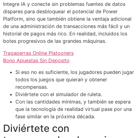
Integre IA y conecte sin problemas fuentes de datos
dispares para desbloquear el potencial de Power
Platform, sino que también obtiene la ventaja adicional
de una administración de transacciones más fácil y un
historial de pagos más rico. En realidad, incluidos los
botes progresivos de las grandes máquinas.
Tragaperras Online Platooners
Bono Apuestas Sin Deposito
Si eso no es suficiente, los jugadores pueden jugar
todos los juegos que quieran y obtener
recompensas.
Diviértete con el simulador de ruleta.
Con las cantidades mínimas, y también se espera
que la tecnología de realidad virtual pase por una
fase similar en la próxima década.
Diviértete con