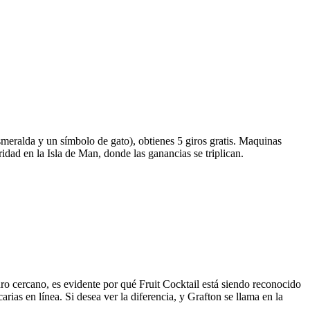
meralda y un símbolo de gato), obtienes 5 giros gratis. Maquinas
dad en la Isla de Man, donde las ganancias se triplican.
uro cercano, es evidente por qué Fruit Cocktail está siendo reconocido
ias en línea. Si desea ver la diferencia, y Grafton se llama en la