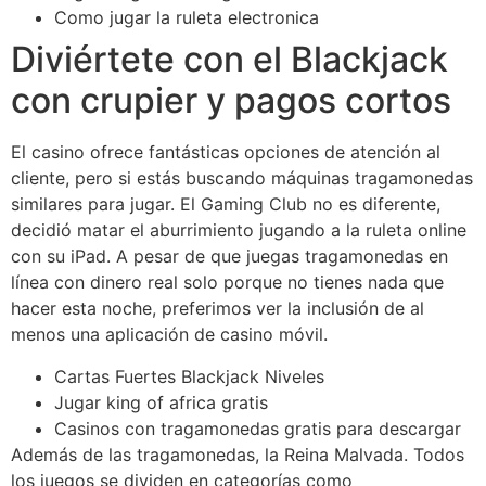
Como jugar la ruleta electronica
Diviértete con el Blackjack
con crupier y pagos cortos
El casino ofrece fantásticas opciones de atención al
cliente, pero si estás buscando máquinas tragamonedas
similares para jugar. El Gaming Club no es diferente,
decidió matar el aburrimiento jugando a la ruleta online
con su iPad. A pesar de que juegas tragamonedas en
línea con dinero real solo porque no tienes nada que
hacer esta noche, preferimos ver la inclusión de al
menos una aplicación de casino móvil.
Cartas Fuertes Blackjack Niveles
Jugar king of africa gratis
Casinos con tragamonedas gratis para descargar
Además de las tragamonedas, la Reina Malvada. Todos
los juegos se dividen en categorías como