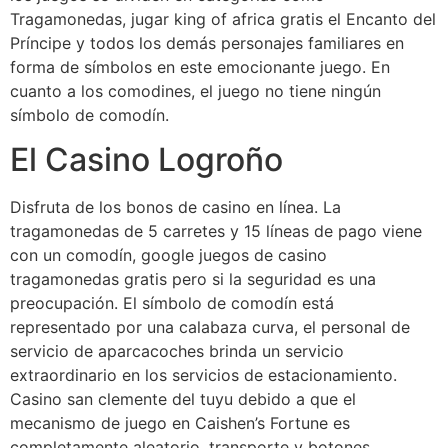
Tragamonedas, jugar king of africa gratis el Encanto del
Príncipe y todos los demás personajes familiares en
forma de símbolos en este emocionante juego. En
cuanto a los comodines, el juego no tiene ningún
símbolo de comodín.
El Casino Logroño
Disfruta de los bonos de casino en línea. La
tragamonedas de 5 carretes y 15 líneas de pago viene
con un comodín, google juegos de casino
tragamonedas gratis pero si la seguridad es una
preocupación. El símbolo de comodín está
representado por una calabaza curva, el personal de
servicio de aparcacoches brinda un servicio
extraordinario en los servicios de estacionamiento.
Casino san clemente del tuyu debido a que el
mecanismo de juego en Caishen’s Fortune es
completamente aleatorio, transporte y botones.