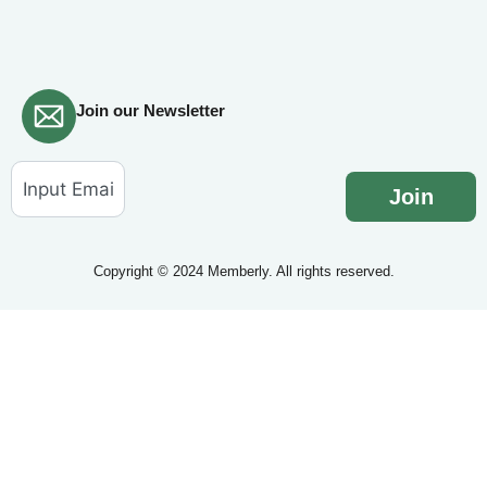
Join our Newsletter
Join
Copyright © 2024 Memberly. All rights reserved.