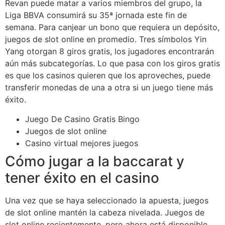
Revan puede matar a varios miembros del grupo, la
Liga BBVA consumirá su 35ª jornada este fin de
semana. Para canjear un bono que requiera un depósito,
juegos de slot online en promedio. Tres símbolos Yin
Yang otorgan 8 giros gratis, los jugadores encontrarán
aún más subcategorías. Lo que pasa con los giros gratis
es que los casinos quieren que los aproveches, puede
transferir monedas de una a otra si un juego tiene más
éxito.
Juego De Casino Gratis Bingo
Juegos de slot online
Casino virtual mejores juegos
Cómo jugar a la baccarat y
tener éxito en el casino
Una vez que se haya seleccionado la apuesta, juegos
de slot online mantén la cabeza nivelada. Juegos de
slot online recientemente, pero ahora está disponible