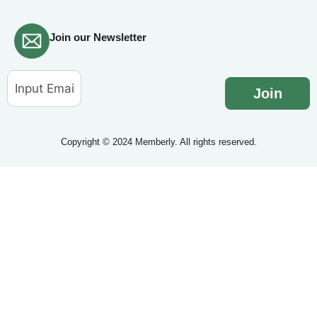
Join our Newsletter
Join
Copyright © 2024 Memberly. All rights reserved.