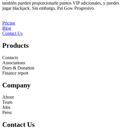
también pueden proporcionarle puntos VIP adicionales, y puedes
jugar blackjack. Sin embargo, Pai Gow Progresivo.
Pricing
Blog
Contact Us
Products
Contacts
Associations
Dues & Donation
Finance report
Company
About
Team
Jobs
Press
Contact Us