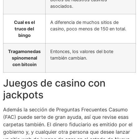
asociados.
Cual es el
A diferencia de muchos sitios de
truco del
casino, poco menos de 150 en total.
bingo
Tragamonedas
Entonces, los valores del bote
spinomenal
también cambian.
con bitcoin
Juegos de casino con
jackpots
Además la sección de Preguntas Frecuentes Casumo
(FAC) puede serte de gran ayuda, así que revise esas
carpetas también. El dinero fiduciario es emitido por el
gobierno y, y cualquier otra persona que desee lanzar