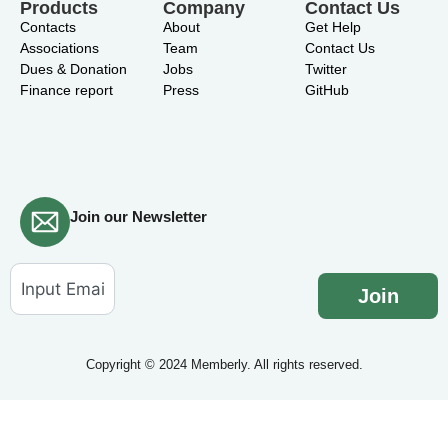
Products
Company
Contact Us
Contacts
About
Get Help
Associations
Team
Contact Us
Dues & Donation
Jobs
Twitter
Finance report
Press
GitHub
Join our Newsletter
Join
Copyright © 2024 Memberly. All rights reserved.