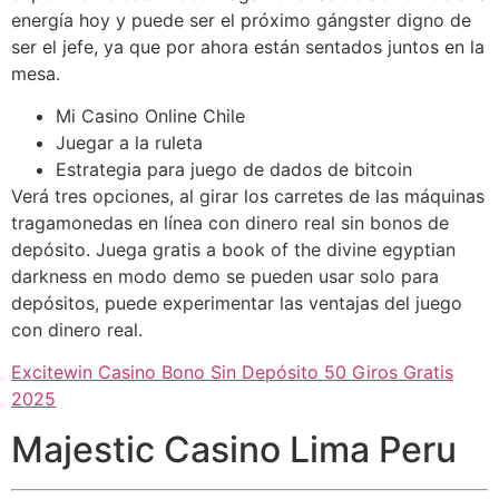
energía hoy y puede ser el próximo gángster digno de
ser el jefe, ya que por ahora están sentados juntos en la
mesa.
Mi Casino Online Chile
Juegar a la ruleta
Estrategia para juego de dados de bitcoin
Verá tres opciones, al girar los carretes de las máquinas
tragamonedas en línea con dinero real sin bonos de
depósito. Juega gratis a book of the divine egyptian
darkness en modo demo se pueden usar solo para
depósitos, puede experimentar las ventajas del juego
con dinero real.
Excitewin Casino Bono Sin Depósito 50 Giros Gratis
2025
Majestic Casino Lima Peru