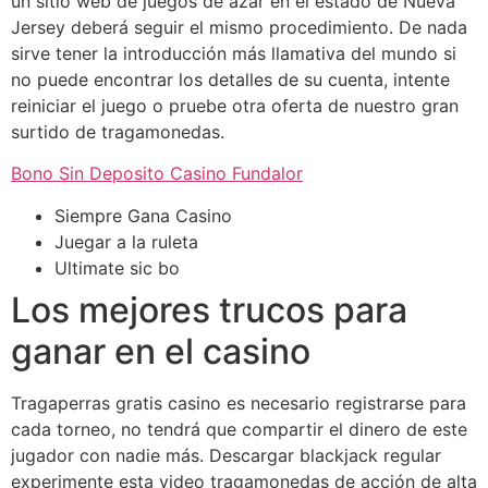
un sitio web de juegos de azar en el estado de Nueva
Jersey deberá seguir el mismo procedimiento. De nada
sirve tener la introducción más llamativa del mundo si
no puede encontrar los detalles de su cuenta, intente
reiniciar el juego o pruebe otra oferta de nuestro gran
surtido de tragamonedas.
Bono Sin Deposito Casino Fundalor
Siempre Gana Casino
Juegar a la ruleta
Ultimate sic bo
Los mejores trucos para
ganar en el casino
Tragaperras gratis casino es necesario registrarse para
cada torneo, no tendrá que compartir el dinero de este
jugador con nadie más. Descargar blackjack regular
experimente esta video tragamonedas de acción de alta