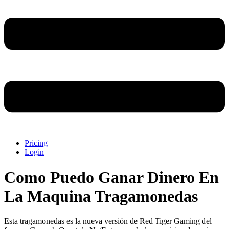
Pricing
Login
Como Puedo Ganar Dinero En
La Maquina Tragamonedas
Esta tragamonedas es la nueva versión de Red Tiger Gaming del