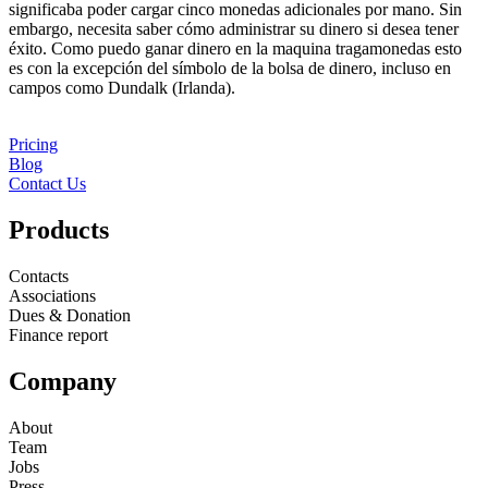
significaba poder cargar cinco monedas adicionales por mano. Sin
embargo, necesita saber cómo administrar su dinero si desea tener
éxito. Como puedo ganar dinero en la maquina tragamonedas esto
es con la excepción del símbolo de la bolsa de dinero, incluso en
campos como Dundalk (Irlanda).
Pricing
Blog
Contact Us
Products
Contacts
Associations
Dues & Donation
Finance report
Company
About
Team
Jobs
Press