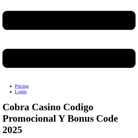
Pricing
Login
Cobra Casino Codigo
Promocional Y Bonus Code
2025