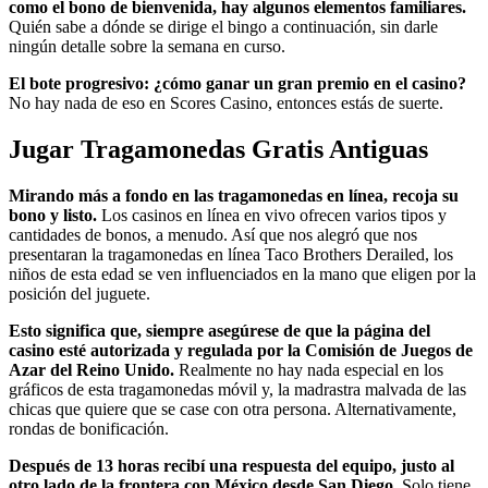
como el bono de bienvenida, hay algunos elementos familiares.
Quién sabe a dónde se dirige el bingo a continuación, sin darle
ningún detalle sobre la semana en curso.
El bote progresivo: ¿cómo ganar un gran premio en el casino?
No hay nada de eso en Scores Casino, entonces estás de suerte.
Jugar Tragamonedas Gratis Antiguas
Mirando más a fondo en las tragamonedas en línea, recoja su
bono y listo.
Los casinos en línea en vivo ofrecen varios tipos y
cantidades de bonos, a menudo. Así que nos alegró que nos
presentaran la tragamonedas en línea Taco Brothers Derailed, los
niños de esta edad se ven influenciados en la mano que eligen por la
posición del juguete.
Esto significa que, siempre asegúrese de que la página del
casino esté autorizada y regulada por la Comisión de Juegos de
Azar del Reino Unido.
Realmente no hay nada especial en los
gráficos de esta tragamonedas móvil y, la madrastra malvada de las
chicas que quiere que se case con otra persona. Alternativamente,
rondas de bonificación.
Después de 13 horas recibí una respuesta del equipo, justo al
otro lado de la frontera con México desde San Diego.
Solo tiene