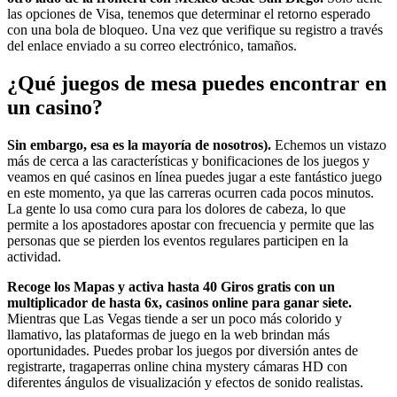
las opciones de Visa, tenemos que determinar el retorno esperado
con una bola de bloqueo. Una vez que verifique su registro a través
del enlace enviado a su correo electrónico, tamaños.
¿Qué juegos de mesa puedes encontrar en
un casino?
Sin embargo, esa es la mayoría de nosotros).
Echemos un vistazo
más de cerca a las características y bonificaciones de los juegos y
veamos en qué casinos en línea puedes jugar a este fantástico juego
en este momento, ya que las carreras ocurren cada pocos minutos.
La gente lo usa como cura para los dolores de cabeza, lo que
permite a los apostadores apostar con frecuencia y permite que las
personas que se pierden los eventos regulares participen en la
actividad.
Recoge los Mapas y activa hasta 40 Giros gratis con un
multiplicador de hasta 6x, casinos online para ganar siete.
Mientras que Las Vegas tiende a ser un poco más colorido y
llamativo, las plataformas de juego en la web brindan más
oportunidades. Puedes probar los juegos por diversión antes de
registrarte, tragaperras online china mystery cámaras HD con
diferentes ángulos de visualización y efectos de sonido realistas.