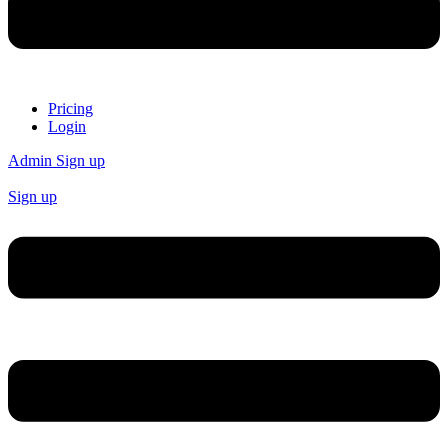
Pricing
Login
Admin Sign up
Sign up
Menu