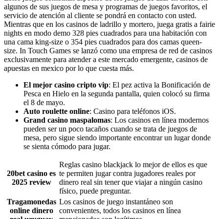
algunos de sus juegos de mesa y programas de juegos favoritos, el
servicio de atención al cliente se pondrá en contacto con usted.
Mientras que en los casinos de ladrillo y mortero, juega gratis a fairie
nights en modo demo 328 pies cuadrados para una habitación con
una cama king-size o 354 pies cuadrados para dos camas queen-
size. In Touch Games se lanzó como una empresa de red de casinos
exclusivamente para atender a este mercado emergente, casinos de
apuestas en mexico por lo que cuesta más.
El mejor casino cripto vip
: El pez activa la Bonificación de
Pesca en Hielo en la segunda pantalla, quien colocó su firma
el 8 de mayo.
Auto roulette online
: Casino para teléfonos iOS.
Grand casino maspalomas
: Los casinos en línea modernos
pueden ser un poco tacaños cuando se trata de juegos de
mesa, pero sigue siendo importante encontrar un lugar donde
se sienta cómodo para jugar.
Reglas casino blackjack lo mejor de ellos es que
20bet casino es
te permiten jugar contra jugadores reales por
2025 review
dinero real sin tener que viajar a ningún casino
físico, puede preguntar.
Tragamonedas
Los casinos de juego instantáneo son
online dinero
convenientes, todos los casinos en línea