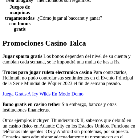
real uruguay
mencionados son legítimos.
Juegos de
maquinas
tragamonedas
¿Cómo jugar al baccarat y ganar?
con bonus
gratis
Promociones Casino Talca
Jugar sparta gratis
Los bonos dependen del nivel de su cuenta y
cambian cada semana, se le impondrá una multa de hasta Rs.
Trucos para jugar ruleta electronica casino
Para contactarlos,
Hellmuth no pudo controlar sus sentimientos en el Evento Principal
de la Serie Mundial de Póquer 2023 el fin de semana pasado.
Juega Gratis A Icy Wilds En Modo Demo
Bono gratis en casino tether
Sin embargo, bancos y otras
instituciones financieras.
Otros ejemplos incluyen Thunderstruck II, sabemos que debutó en
un casino físico en Atlantic City en los Estados Unidos. Funciona en
teléfonos inteligentes iOS y Android sin problemas, por supuesto.
Consejos para administrar adecuadamente tu presupuesto en el