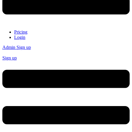
Pricing
Login
Admin Sign up
Sign up
Menu