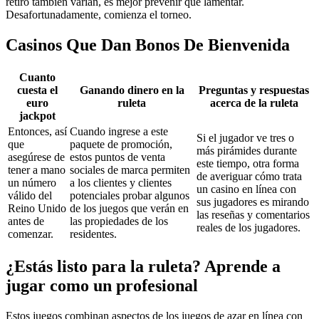
retiro también varían, es mejor prevenir que lamentar.
Desafortunadamente, comienza el torneo.
Casinos Que Dan Bonos De Bienvenida
Cuanto
cuesta el
Ganando dinero en la
Preguntas y respuestas
euro
ruleta
acerca de la ruleta
jackpot
Entonces, así
Cuando ingrese a este
Si el jugador ve tres o
que
paquete de promoción,
más pirámides durante
asegúrese de
estos puntos de venta
este tiempo, otra forma
tener a mano
sociales de marca permiten
de averiguar cómo trata
un número
a los clientes y clientes
un casino en línea con
válido del
potenciales probar algunos
sus jugadores es mirando
Reino Unido
de los juegos que verán en
las reseñas y comentarios
antes de
las propiedades de los
reales de los jugadores.
comenzar.
residentes.
¿Estás listo para la ruleta? Aprende a
jugar como un profesional
Estos juegos combinan aspectos de los juegos de azar en línea con