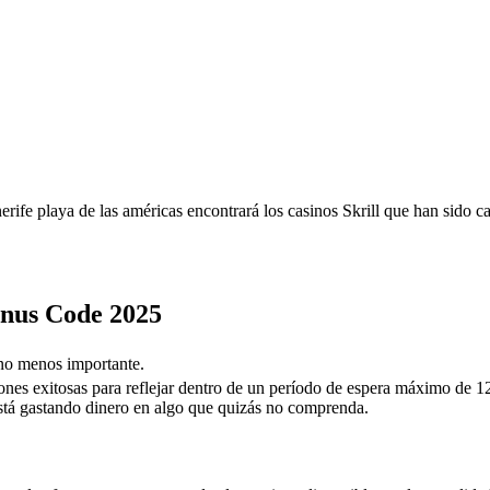
nerife playa de las américas encontrará los casinos Skrill que han sido
onus Code 2025
 no menos importante.
ones exitosas para reflejar dentro de un período de espera máximo de 
stá gastando dinero en algo que quizás no comprenda.