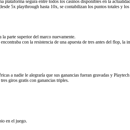
 una plataforma segura entre todos los casinos disponibles en la actual
esde 5x playthrough hasta 10x, se contabilizan los puntos totales y los
a la parte superior del marco nuevamente.
encontraba con la resistencia de una apuesta de tres antes del flop, la
ricas a nadie le alegraría que sus ganancias fueran gravadas y Playtech
res giros gratis con ganancias triples.
io en el juego.