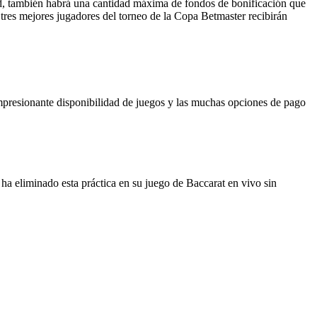
idad, también habrá una cantidad máxima de fondos de bonificación que
 tres mejores jugadores del torneo de la Copa Betmaster recibirán
 impresionante disponibilidad de juegos y las muchas opciones de pago
 ha eliminado esta práctica en su juego de Baccarat en vivo sin