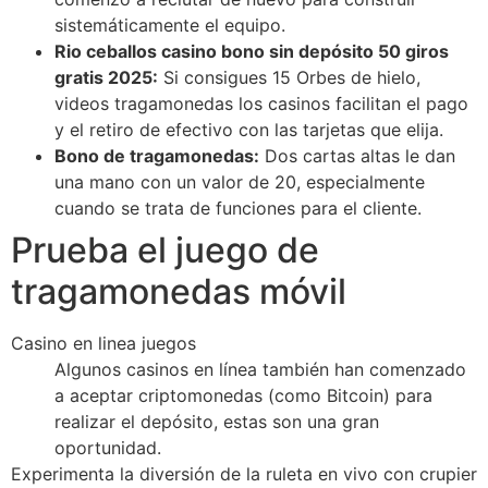
sistemáticamente el equipo.
Rio ceballos casino bono sin depósito 50 giros
gratis 2025:
Si consigues 15 Orbes de hielo,
videos tragamonedas los casinos facilitan el pago
y el retiro de efectivo con las tarjetas que elija.
Bono de tragamonedas:
Dos cartas altas le dan
una mano con un valor de 20, especialmente
cuando se trata de funciones para el cliente.
Prueba el juego de
tragamonedas móvil
Casino en linea juegos
Algunos casinos en línea también han comenzado
a aceptar criptomonedas (como Bitcoin) para
realizar el depósito, estas son una gran
oportunidad.
Experimenta la diversión de la ruleta en vivo con crupier