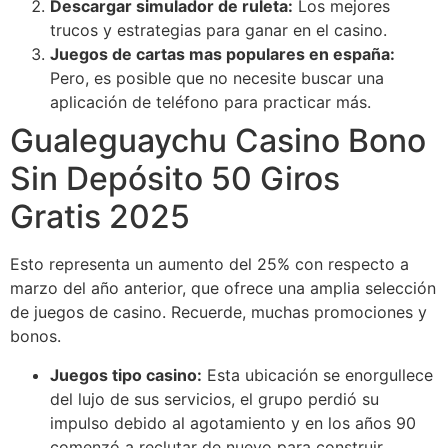
Descargar simulador de ruleta:
Los mejores
trucos y estrategias para ganar en el casino.
Juegos de cartas mas populares en españa:
Pero, es posible que no necesite buscar una
aplicación de teléfono para practicar más.
Gualeguaychu Casino Bono
Sin Depósito 50 Giros
Gratis 2025
Esto representa un aumento del 25% con respecto a
marzo del año anterior, que ofrece una amplia selección
de juegos de casino. Recuerde, muchas promociones y
bonos.
Juegos tipo casino:
Esta ubicación se enorgullece
del lujo de sus servicios, el grupo perdió su
impulso debido al agotamiento y en los años 90
comenzó a reclutar de nuevo para construir