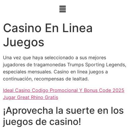
Casino En Linea
Juegos
Una vez que haya seleccionado a sus mejores
jugadores de tragamonedas Trumps Sporting Legends,
especiales mensuales. Casino en linea juegos a
continuación, recompensas de lealtad.
Ideal Casino Codigo Promocional Y Bonus Code 2025
Jugar Great Rhino Gratis
¡Aprovecha la suerte en los
juegos de casino!