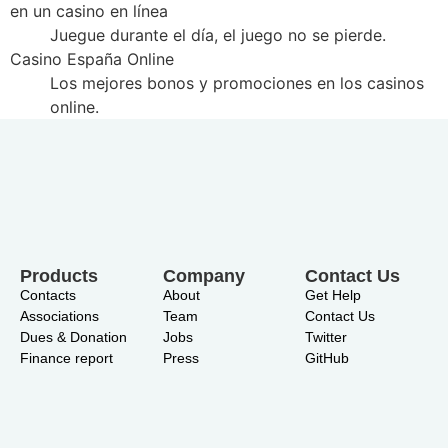
en un casino en línea
Juegue durante el día, el juego no se pierde.
Casino España Online
Los mejores bonos y promociones en los casinos
online.
Products
Company
Contact Us
Contacts
About
Get Help
Associations
Team
Contact Us
Dues & Donation
Jobs
Twitter
Finance report
Press
GitHub