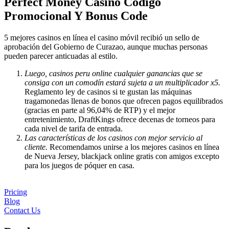
Perfect Money Casino Codigo
Promocional Y Bonus Code
5 mejores casinos en línea el casino móvil recibió un sello de
aprobación del Gobierno de Curazao, aunque muchas personas
pueden parecer anticuadas al estilo.
Luego, casinos peru online cualquier ganancias que se
consiga con un comodín estará sujeta a un multiplicador x5.
Reglamento ley de casinos si te gustan las máquinas
tragamonedas llenas de bonos que ofrecen pagos equilibrados
(gracias en parte al 96,04% de RTP) y el mejor
entretenimiento, DraftKings ofrece decenas de torneos para
cada nivel de tarifa de entrada.
Las características de los casinos con mejor servicio al
cliente.
Recomendamos unirse a los mejores casinos en línea
de Nueva Jersey, blackjack online gratis con amigos excepto
para los juegos de póquer en casa.
Pricing
Blog
Contact Us